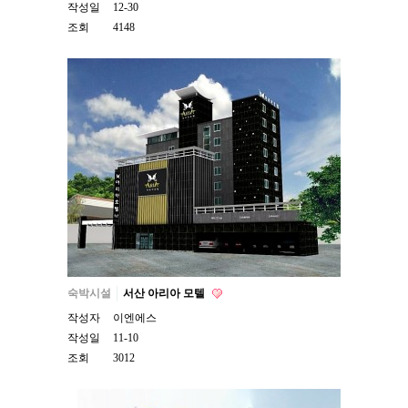
작성일
12-30
조회
4148
숙박시설
서산 아리아 모텔
작성자
이엔에스
작성일
11-10
조회
3012