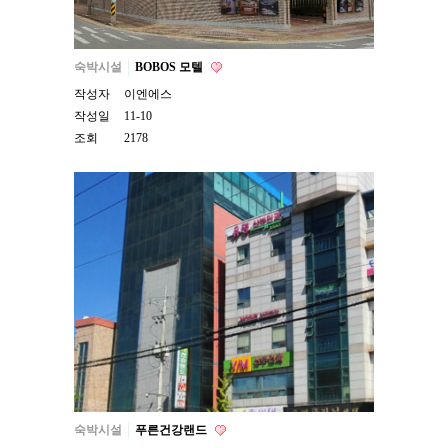
숙박시설
BOBOS 모텔
작성자
이엔에스
작성일
11-10
조회
2178
숙박시설
푸른건강랜드