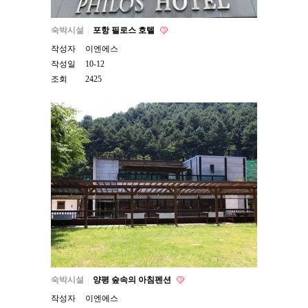
숙박시설
포항 필로스 호텔
작성자
이엔에스
작성일
10-12
조회
2425
숙박시설
양평 숲속의 아침펜션
작성자
이엔에스