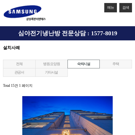
메뉴
검색
심야전기냉난방 전문상담 : 1577-8019
설치사례
전체
병원.요양원
숙박시설
주택
관공서
기타시설
Total 15건
1 페이지