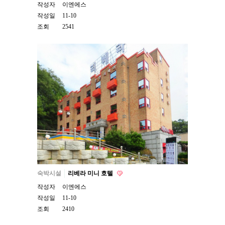
작성자
이엔에스
작성일
11-10
조회
2541
숙박시설
리베라 미니 호텔
작성자
이엔에스
작성일
11-10
조회
2410