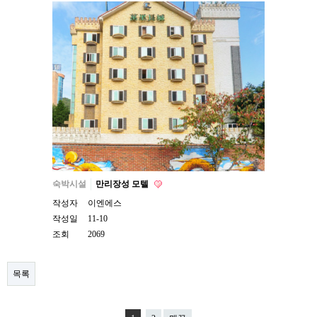
숙박시설
만리장성 모텔
작성자
이엔에스
작성일
11-10
조회
2069
목록