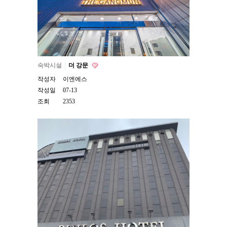
숙박시설
더 강문
작성자
이엔에스
작성일
07-13
조회
2353