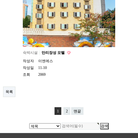
숙박시설
만리장성 모텔
작성자
이엔에스
작성일
11-10
조회
2069
목록
1
2
맨끝