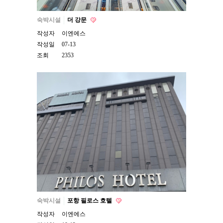
숙박시설
더 강문
작성자
이엔에스
작성일
07-13
조회
2353
숙박시설
포항 필로스 호텔
작성자
이엔에스