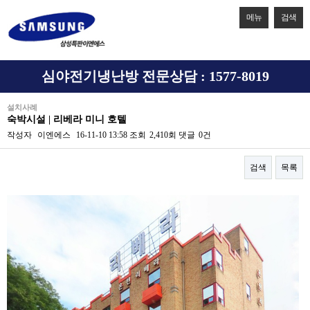
메뉴
검색
심야전기냉난방 전문상담 : 1577-8019
설치사례
숙박시설 | 리베라 미니 호텔
작성자
이엔에스
16-11-10 13:58
조회
2,410회
댓글
0건
검색
목록
본문