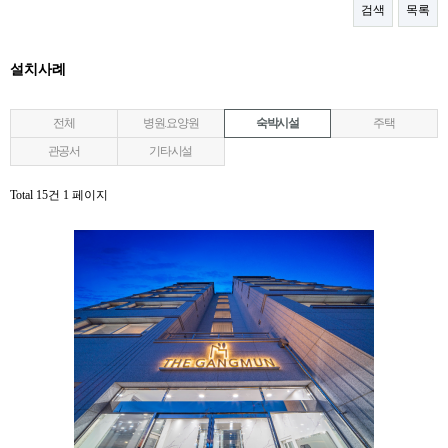
검색
목록
설치사례
전체
병원.요양원
숙박시설
주택
관공서
기타시설
Total 15건
1 페이지