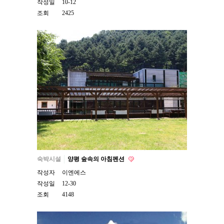
작성일
10-12
조회
2425
숙박시설
양평 숲속의 아침펜션
작성자
이엔에스
작성일
12-30
조회
4148