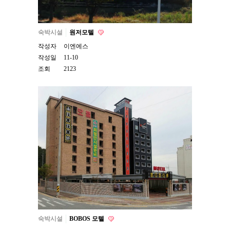
숙박시설
원저모텔
작성자
이엔에스
작성일
11-10
조회
2123
숙박시설
BOBOS 모텔