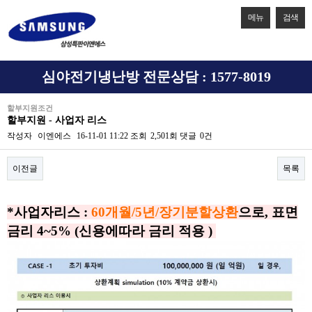
메뉴
검색
심야전기냉난방 전문상담 : 1577-8019
할부지원조건
할부지원 - 사업자 리스
작성자
이엔에스
16-11-01 11:22
조회
2,501회
댓글
0건
이전글
목록
본문
*사업자리스 :
60개월/5년/장기분할상환
으
로
, 표면
금리 4~5% (신용에따라 금리 적용 )