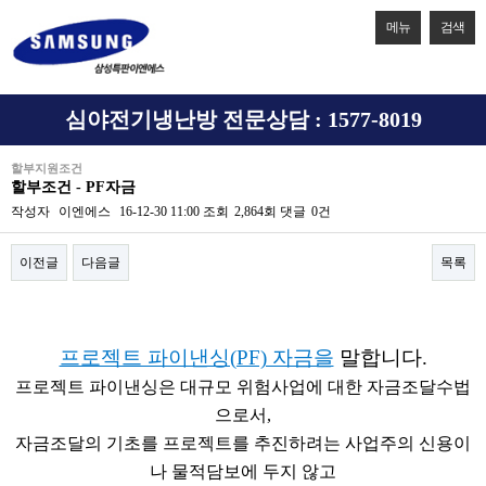
메뉴
검색
심야전기냉난방 전문상담 : 1577-8019
할부지원조건
할부조건 - PF자금
작성자
이엔에스
16-12-30 11:00
조회
2,864회
댓글
0건
이전글
다음글
목록
본문
프로젝트 파이낸싱(PF) 자금을
말합니다.
프로젝트 파이낸싱은 대규모 위험사업에 대한 자금조달수법
으로서,
자금조달의 기초를 프로젝트를 추진하려는 사업주의 신용이
나 물적담보에 두지 않고